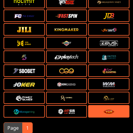
Page
1