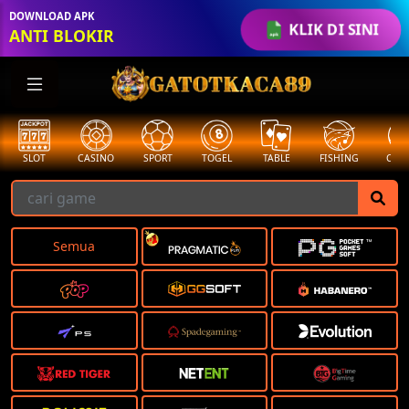
DOWNLOAD APK
KLIK DI SINI
ANTI BLOKIR
SLOT
CASINO
SPORT
TOGEL
TABLE
FISHING
COCK
Semua