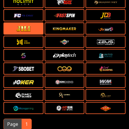
Page
1