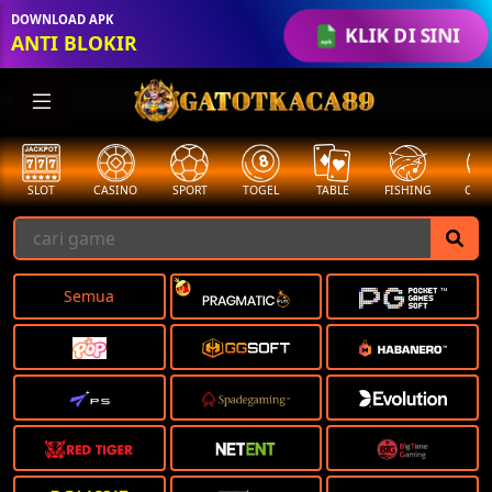
DOWNLOAD APK
KLIK DI SINI
ANTI BLOKIR
SLOT
CASINO
SPORT
TOGEL
TABLE
FISHING
COCK
Semua