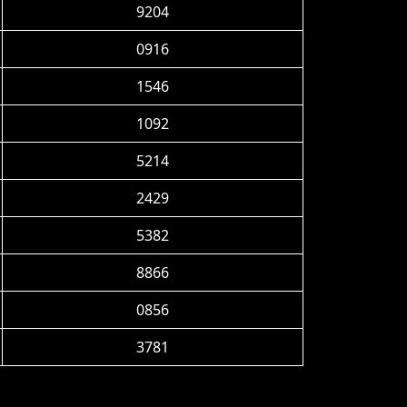
9204
0916
1546
1092
5214
2429
5382
8866
0856
3781