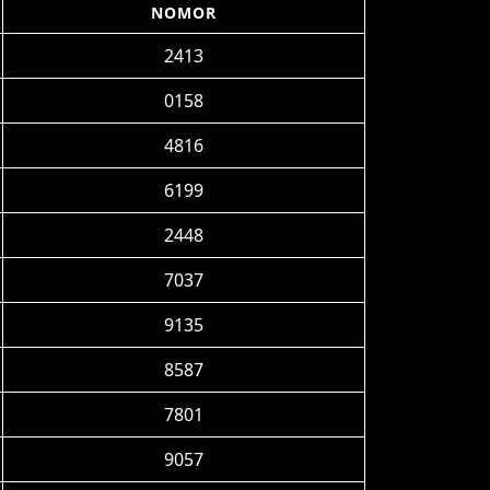
NOMOR
2413
0158
4816
6199
2448
7037
9135
8587
7801
9057