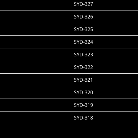
SYD-327
SYD-326
SYD-325
SYD-324
SYD-323
SYD-322
SYD-321
SYD-320
SYD-319
SYD-318